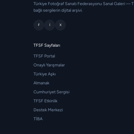
Türkiye Fotoğraf Sanatı Federasyonu Sanal Galeri — 
bağlı sergilerin dijital arşivi.
F
I
X
TFSF Sayfaları
TFSF Portal
Onaylı Yarışmalar
Türkiye Aşkı
Almanak
Cumhuriyet Sergisi
TFSF Etkinlik
Destek Merkezi
TİBA