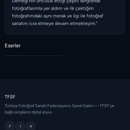
Derneği’nin öncülük ettiği çeşitli sergilerde
fotoğraflarımla yer aldım ve ilk çektiğim
fotoğrafımdaki aynı merak ve ilgi ile fotoğraf
sanatını icra etmeye devam etmekteyim.”
Eserler
TFSF
Türkiye Fotoğraf Sanatı Federasyonu Sanal Galeri — TFSF’ye
bağlı sergilerin dijital arşivi.
F
I
X