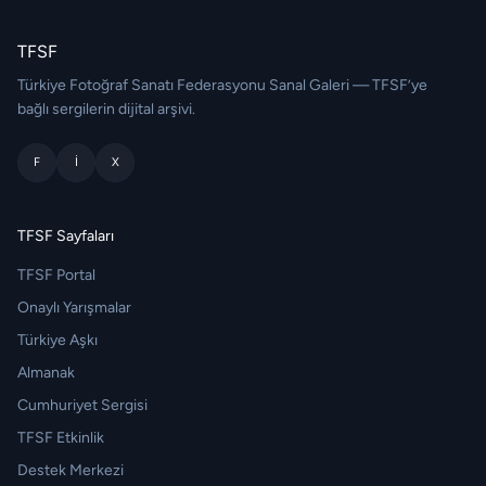
TFSF
Türkiye Fotoğraf Sanatı Federasyonu Sanal Galeri — TFSF’ye
bağlı sergilerin dijital arşivi.
F
I
X
TFSF Sayfaları
TFSF Portal
Onaylı Yarışmalar
Türkiye Aşkı
Almanak
Cumhuriyet Sergisi
TFSF Etkinlik
Destek Merkezi