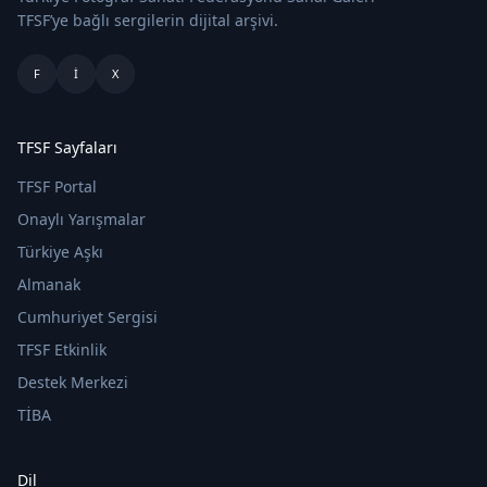
TFSF’ye bağlı sergilerin dijital arşivi.
F
I
X
TFSF Sayfaları
TFSF Portal
Onaylı Yarışmalar
Türkiye Aşkı
Almanak
Cumhuriyet Sergisi
TFSF Etkinlik
Destek Merkezi
TİBA
Dil