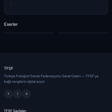
.
Eserler
TFSF
Türkiye Fotoğraf Sanatı Federasyonu Sanal Galeri — TFSF’ye
bağlı sergilerin dijital arşivi.
F
I
X
TFSF Sayfaları