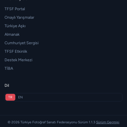
TFSF Portal
Onaylı Yarışmalar
Türkiye Aşkı
Almanak
Cumhuriyet Sergisi
TFSF Etkinlik
Destek Merkezi
TİBA
Dil
TR
EN
© 2026 Türkiye Fotoğraf Sanatı Federasyonu
·
Sürüm 1.1.3
·
Sürüm Geçmişi