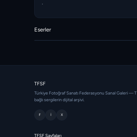
.
Eserler
TFSF
Türkiye Fotoğraf Sanatı Federasyonu Sanal Galeri — 
bağlı sergilerin dijital arşivi.
F
I
X
TFSF Sayfaları