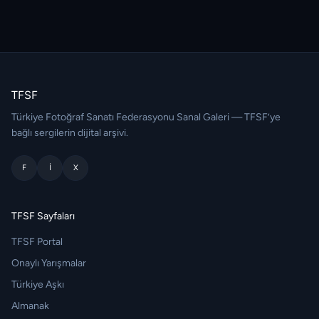
TFSF
Türkiye Fotoğraf Sanatı Federasyonu Sanal Galeri — TFSF’ye
bağlı sergilerin dijital arşivi.
F
I
X
TFSF Sayfaları
TFSF Portal
Onaylı Yarışmalar
Türkiye Aşkı
Almanak