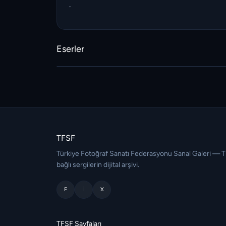
.
Eserler
TFSF
Türkiye Fotoğraf Sanatı Federasyonu Sanal Galeri — 
bağlı sergilerin dijital arşivi.
F
I
X
TFSF Sayfaları