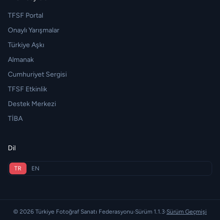
TFSF Portal
Onaylı Yarışmalar
Türkiye Aşkı
Almanak
Cumhuriyet Sergisi
TFSF Etkinlik
Destek Merkezi
TİBA
Dil
TR
EN
© 2026 Türkiye Fotoğraf Sanatı Federasyonu
·
Sürüm 1.1.3
·
Sürüm Geçmişi