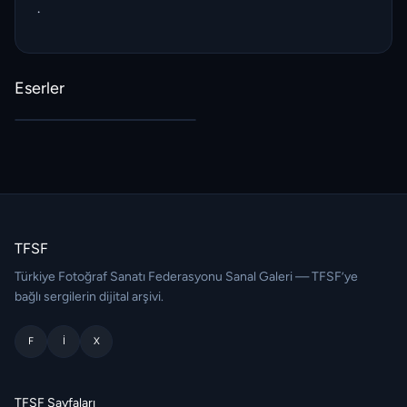
.
Eserler
TFSF
Türkiye Fotoğraf Sanatı Federasyonu Sanal Galeri — TFSF’ye
bağlı sergilerin dijital arşivi.
F
I
X
TFSF Sayfaları