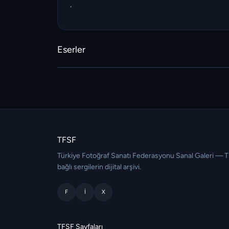
.
Eserler
TFSF
Türkiye Fotoğraf Sanatı Federasyonu Sanal Galeri — 
bağlı sergilerin dijital arşivi.
F
I
X
TFSF Sayfaları