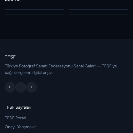
TFSF
Türkiye Fotoğraf Sanatı Federasyonu Sanal Galeri — TFSF’ye
bağlı sergilerin dijital arşivi.
F
I
X
TFSF Sayfaları
TFSF Portal
Onaylı Yarışmalar