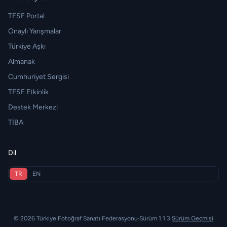
TFSF Portal
Onaylı Yarışmalar
Türkiye Aşkı
Almanak
Cumhuriyet Sergisi
TFSF Etkinlik
Destek Merkezi
TİBA
Dil
TR
EN
© 2026 Türkiye Fotoğraf Sanatı Federasyonu
·
Sürüm 1.1.3
·
Sürüm Geçmişi