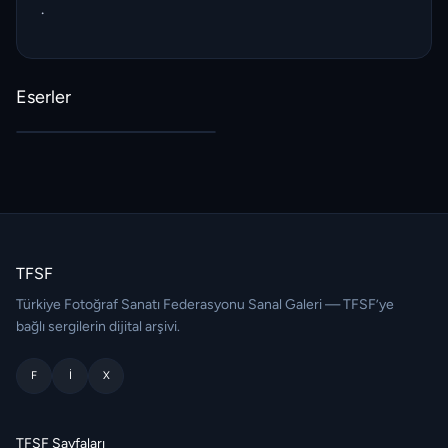
.
Eserler
TFSF
Türkiye Fotoğraf Sanatı Federasyonu Sanal Galeri — TFSF’ye
bağlı sergilerin dijital arşivi.
F
I
X
TFSF Sayfaları