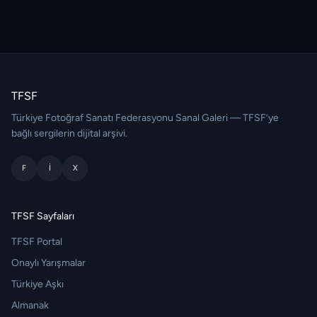
TFSF
Türkiye Fotoğraf Sanatı Federasyonu Sanal Galeri — TFSF’ye
bağlı sergilerin dijital arşivi.
F
I
X
TFSF Sayfaları
TFSF Portal
Onaylı Yarışmalar
Türkiye Aşkı
Almanak