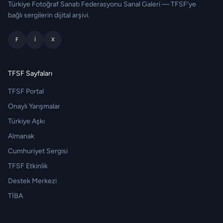
Türkiye Fotoğraf Sanatı Federasyonu Sanal Galeri — TFSF’ye
bağlı sergilerin dijital arşivi.
F
I
X
TFSF Sayfaları
TFSF Portal
Onaylı Yarışmalar
Türkiye Aşkı
Almanak
Cumhuriyet Sergisi
TFSF Etkinlik
Destek Merkezi
TİBA