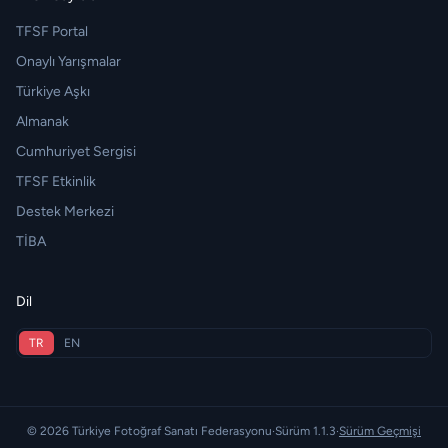
TFSF Portal
Onaylı Yarışmalar
Türkiye Aşkı
Almanak
Cumhuriyet Sergisi
TFSF Etkinlik
Destek Merkezi
TİBA
Dil
TR
EN
© 2026 Türkiye Fotoğraf Sanatı Federasyonu
·
Sürüm 1.1.3
·
Sürüm Geçmişi