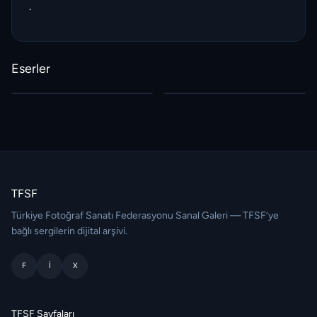
.
Eserler
TFSF
Türkiye Fotoğraf Sanatı Federasyonu Sanal Galeri — TFSF’ye
bağlı sergilerin dijital arşivi.
F
I
X
TFSF Sayfaları