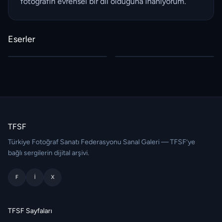
fotoğrafın evrensel bir dil olduğuna inanıyorum.
Eserler
TFSF
Türkiye Fotoğraf Sanatı Federasyonu Sanal Galeri — TFSF’ye
bağlı sergilerin dijital arşivi.
F
I
X
TFSF Sayfaları