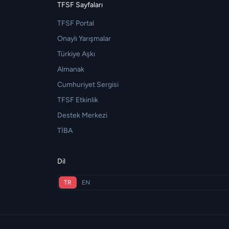
TFSF Sayfaları
TFSF Portal
Onaylı Yarışmalar
Türkiye Aşkı
Almanak
Cumhuriyet Sergisi
TFSF Etkinlik
Destek Merkezi
TİBA
Dil
TR
EN