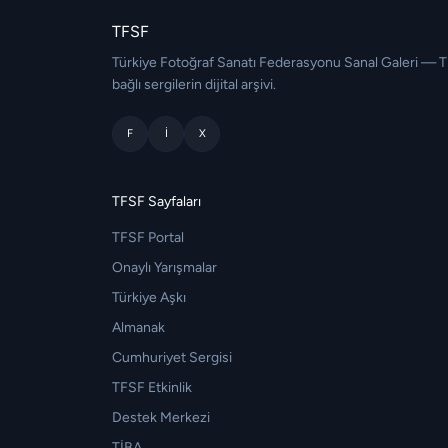
TFSF
Türkiye Fotoğraf Sanatı Federasyonu Sanal Galeri — 
bağlı sergilerin dijital arşivi.
F
I
X
TFSF Sayfaları
TFSF Portal
Onaylı Yarışmalar
Türkiye Aşkı
Almanak
Cumhuriyet Sergisi
TFSF Etkinlik
Destek Merkezi
TİBA