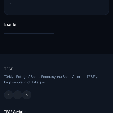
.
Eserler
TFSF
Türkiye Fotoğraf Sanatı Federasyonu Sanal Galeri — TFSF’ye
bağlı sergilerin dijital arşivi.
F
I
X
TFSF Sayfaları