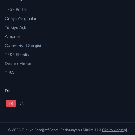
TFSF Portal
Onaylı Yarışmalar
Türkiye Aşkı
Almanak
Cumhuriyet Sergisi
TFSF Etkinlik
Destek Merkezi
TİBA
Dil
TR
EN
© 2026 Türkiye Fotoğraf Sanatı Federasyonu
·
Sürüm 1.1.3
·
Sürüm Geçmişi