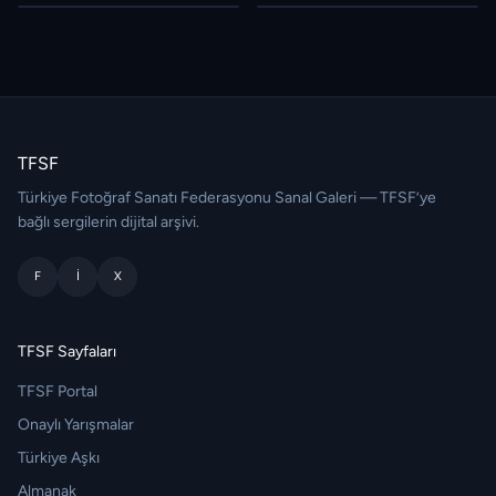
TFSF
Türkiye Fotoğraf Sanatı Federasyonu Sanal Galeri — TFSF’ye
bağlı sergilerin dijital arşivi.
F
I
X
TFSF Sayfaları
TFSF Portal
Onaylı Yarışmalar
Türkiye Aşkı
Almanak