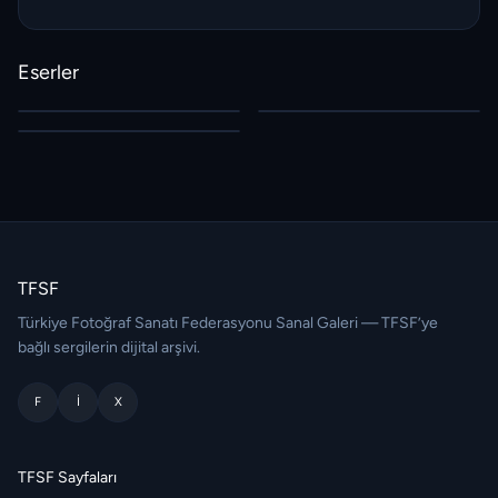
Eserler
TFSF
Türkiye Fotoğraf Sanatı Federasyonu Sanal Galeri — TFSF’ye
bağlı sergilerin dijital arşivi.
F
I
X
TFSF Sayfaları