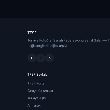
TFSF
Türkiye Fotoğraf Sanatı Federasyonu Sanal Galeri — 
bağlı sergilerin dijital arşivi.
F
I
X
TFSF Sayfaları
TFSF Portal
Onaylı Yarışmalar
Türkiye Aşkı
Almanak