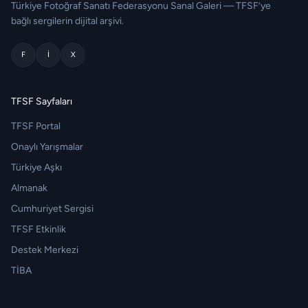
Türkiye Fotoğraf Sanatı Federasyonu Sanal Galeri — TFSF’ye
bağlı sergilerin dijital arşivi.
F
I
X
TFSF Sayfaları
TFSF Portal
Onaylı Yarışmalar
Türkiye Aşkı
Almanak
Cumhuriyet Sergisi
TFSF Etkinlik
Destek Merkezi
TİBA