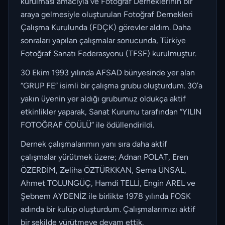
kurulması amacıyla ve Fotoğraf Derneklerinin bir
araya gelmesiyle oluşturulan Fotoğraf Dernekleri
Çalışma Kurulunda (FDÇK) görevler aldım. Daha
sonraları yapılan çalışmalar sonucunda, Türkiye
Fotoğraf Sanatı Federasyonu (TFSF) kurulmuştur.
30 Ekim 1993 yılında AFSAD bünyesinde yer alan
“GRUP FE” isimli bir çalışma grubu oluşturdum. 30’a
yakın üyenin yer aldığı grubumuz oldukça aktif
etkinlikler yaparak, Sanat Kurumu tarafından “YILIN
FOTOĞRAF ÖDÜLÜ” ile ödüllendirildi.
Dernek çalışmalarımın yanı sıra daha aktif
çalışmalar yürütmek üzere; Adnan POLAT, Eren
ÖZERDİM, Zeliha ÖZTÜRKKAN, Sema ÜNSAL,
Ahmet TOLUNGÜÇ, Hamdi TELLİ, Engin AREL ve
Şebnem AYDENİZ ile birlikte 1978 yılında FOSK
adında bir kulüp oluşturdum. Çalışmalarımızı aktif
bir şekilde yürütmeye devam ettik.