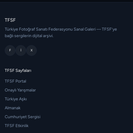
TFSF
Türkiye Fotoğraf Sanatı Federasyonu Sanal Galeri — TFSF’ye
bağlı sergilerin dijital arşivi.
F
I
X
TFSF Sayfaları
TFSF Portal
Onaylı Yarışmalar
Türkiye Aşkı
Almanak
Cumhuriyet Sergisi
TFSF Etkinlik