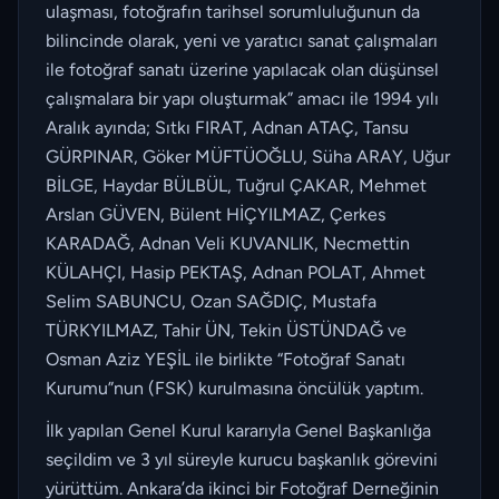
ulaşması, fotoğrafın tarihsel sorumluluğunun da
bilincinde olarak, yeni ve yaratıcı sanat çalışmaları
ile fotoğraf sanatı üzerine yapılacak olan düşünsel
çalışmalara bir yapı oluşturmak” amacı ile 1994 yılı
Aralık ayında; Sıtkı FIRAT, Adnan ATAÇ, Tansu
GÜRPINAR, Göker MÜFTÜOĞLU, Süha ARAY, Uğur
BİLGE, Haydar BÜLBÜL, Tuğrul ÇAKAR, Mehmet
Arslan GÜVEN, Bülent HİÇYILMAZ, Çerkes
KARADAĞ, Adnan Veli KUVANLIK, Necmettin
KÜLAHÇI, Hasip PEKTAŞ, Adnan POLAT, Ahmet
Selim SABUNCU, Ozan SAĞDIÇ, Mustafa
TÜRKYILMAZ, Tahir ÜN, Tekin ÜSTÜNDAĞ ve
Osman Aziz YEŞİL ile birlikte “Fotoğraf Sanatı
Kurumu”nun (FSK) kurulmasına öncülük yaptım.
İlk yapılan Genel Kurul kararıyla Genel Başkanlığa
seçildim ve 3 yıl süreyle kurucu başkanlık görevini
yürüttüm. Ankara’da ikinci bir Fotoğraf Derneğinin