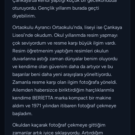
Çankaya’da kendi yaptığı küçük bir gecekonduda
oturuyordu. Gençlik yıllarım burada geçti
diyebilirim.
Ortaokulu Ayrancı Ortaokulu’nda, liseyi ise Çankaya
Lisesi’nde okudum. Okul yıllarımda resim yapmayı
çok seviyordum ve resme karşı büyük ilgim vardı.
Resim öğretmenim yaptığım resimleri okulun
duvarlarına astığı zaman dünyalar benim oluyordu
ve kendime olan güvenim daha da artıyor ve bu
başarılar beni daha yeni arayışlara yöneltiyordu.
Zamanla resme karşı olan ilgim fotoğrafa yöneldi.
Ailemden habersizce biriktirdiğim harçlıklarımla
kendime BERİETTA marka kompact bir makine
aldım ve 1971 yılından itibaren fotoğraf çekmeye
başladım.
Okuldan kaçarak fotoğraf çekmeye gittiğim
zamanlar artık iyice sıklaşıyordu. Artırdığım