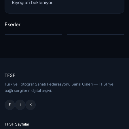
Biyografi bekleniyor.
Eserler
TFSF
Türkiye Fotoğraf Sanatı Federasyonu Sanal Galeri — TFSF’ye
bağlı sergilerin dijital arşivi.
F
I
X
TFSF Sayfaları