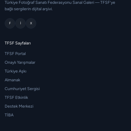
Türkiye Fotoğraf Sanatı Federasyonu Sanal Galeri — TFSF’ye
bağlı sergilerin dijital arşivi.
F
I
X
TFSF Sayfaları
TFSF Portal
Onaylı Yarışmalar
Türkiye Aşkı
Almanak
Cumhuriyet Sergisi
TFSF Etkinlik
Destek Merkezi
TİBA