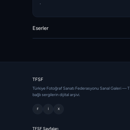
.
Eserler
TFSF
Türkiye Fotoğraf Sanatı Federasyonu Sanal Galeri — 
bağlı sergilerin dijital arşivi.
F
I
X
TFSF Sayfaları