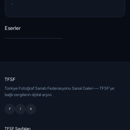
.
Eserler
TFSF
Türkiye Fotoğraf Sanatı Federasyonu Sanal Galeri — TFSF’ye
bağlı sergilerin dijital arşivi.
F
I
X
TFSF Sayfaları