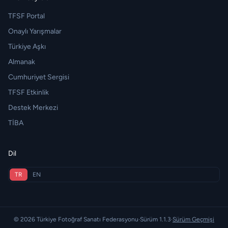
TFSF Portal
Onaylı Yarışmalar
Türkiye Aşkı
Almanak
Cumhuriyet Sergisi
TFSF Etkinlik
Destek Merkezi
TİBA
Dil
TR
EN
© 2026 Türkiye Fotoğraf Sanatı Federasyonu
·
Sürüm 1.1.3
·
Sürüm Geçmişi