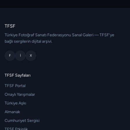
TFSF
Türkiye Fotoğraf Sanatı Federasyonu Sanal Galeri — TFSF’ye
bağlı sergilerin dijital arşivi.
F
I
X
TFSF Sayfaları
TFSF Portal
Onaylı Yarışmalar
Türkiye Aşkı
Almanak
Cumhuriyet Sergisi
TFSF Etkinlik