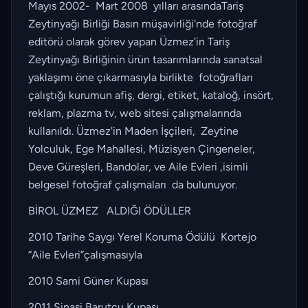
Mayıs 2002- Mart 2008 yılları arasındaTariş
Zeytinyağı Birliği Basın müşavirliği'nde fotoğraf
editörü olarak görev yapan Üzmez'in Tariş
Zeytinyağı Birliğinin ürün tasarımlarında sanatsal
yaklaşımı öne çıkarmasıyla birlikte fotoğrafları
çalıştığı kurumun afiş, dergi, etiket, kataloğ, insört,
reklam, plazma tv, web sitesi çalışmalarında
kullanıldı. Üzmez'in Maden İşçileri, Zeytine
Yolculuk, Ege Mahallesi, Müzisyen Çingeneler,
Deve Güreşleri, Bandolar, ve Aile Evleri ,isimli
belgesel fotoğraf çalışmaları da bulunuyor.
BİROL ÜZMEZ ALDIĞI ÖDÜLLER
2010 Tarihe Saygı Yerel Koruma Ödülü Kortejo
“Aile Evleri”çalışmasıyla
2010 Sami Güner Kupası
2011 Şinasi Barutçu Kupası