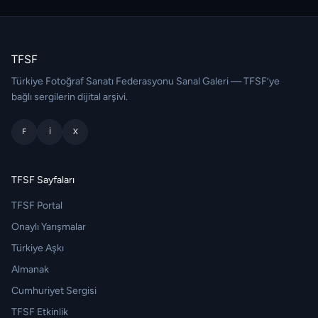
TFSF
Türkiye Fotoğraf Sanatı Federasyonu Sanal Galeri — TFSF’ye
bağlı sergilerin dijital arşivi.
F
I
X
TFSF Sayfaları
TFSF Portal
Onaylı Yarışmalar
Türkiye Aşkı
Almanak
Cumhuriyet Sergisi
TFSF Etkinlik