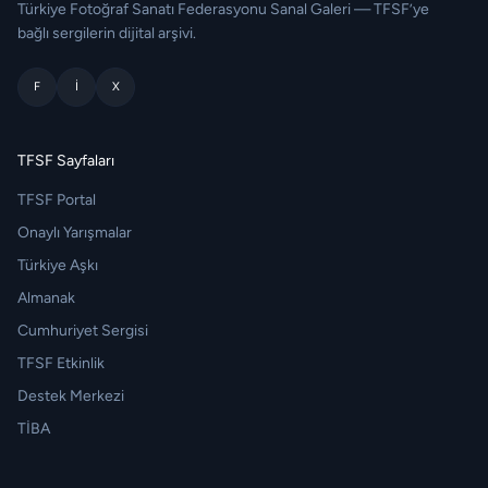
Türkiye Fotoğraf Sanatı Federasyonu Sanal Galeri — TFSF’ye
bağlı sergilerin dijital arşivi.
F
I
X
TFSF Sayfaları
TFSF Portal
Onaylı Yarışmalar
Türkiye Aşkı
Almanak
Cumhuriyet Sergisi
TFSF Etkinlik
Destek Merkezi
TİBA