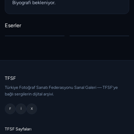
Biyografi bekleniyor.
Eserler
TFSF
Türkiye Fotoğraf Sanatı Federasyonu Sanal Galeri — TFSF’ye
bağlı sergilerin dijital arşivi.
F
I
X
TFSF Sayfaları