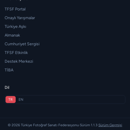
TFSF Portal
Onaylı Yarışmalar
Türkiye Aşkı
Almanak
Cumhuriyet Sergisi
TFSF Etkinlik
Destek Merkezi
TİBA
Dil
TR
EN
© 2026 Türkiye Fotoğraf Sanatı Federasyonu
·
Sürüm 1.1.3
·
Sürüm Geçmişi