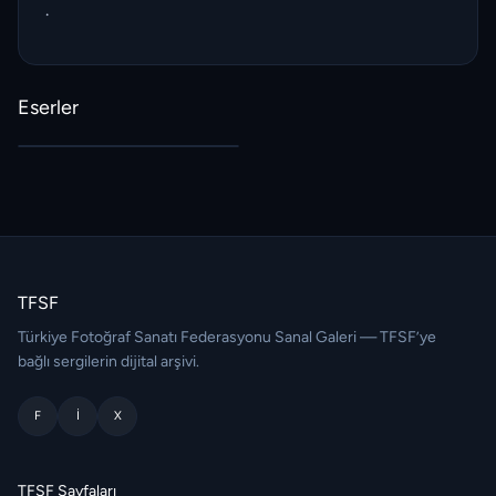
.
Eserler
TFSF
Türkiye Fotoğraf Sanatı Federasyonu Sanal Galeri — TFSF’ye
bağlı sergilerin dijital arşivi.
F
I
X
TFSF Sayfaları