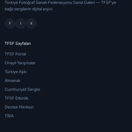
Türkiye Fotoğraf Sanatı Federasyonu Sanal Galeri — TFSF’ye
bağlı sergilerin dijital arşivi.
F
I
X
TFSF Sayfaları
TFSF Portal
Onaylı Yarışmalar
Türkiye Aşkı
Almanak
Cumhuriyet Sergisi
TFSF Etkinlik
Destek Merkezi
TİBA