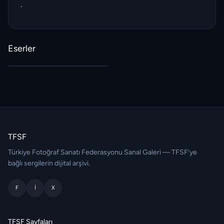
.
Eserler
TFSF
Türkiye Fotoğraf Sanatı Federasyonu Sanal Galeri — TFSF’ye
bağlı sergilerin dijital arşivi.
F
I
X
TFSF Sayfaları