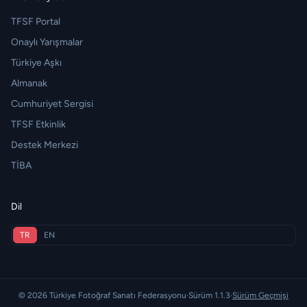
TFSF Portal
Onaylı Yarışmalar
Türkiye Aşkı
Almanak
Cumhuriyet Sergisi
TFSF Etkinlik
Destek Merkezi
TİBA
Dil
TR
EN
© 2026 Türkiye Fotoğraf Sanatı Federasyonu
·
Sürüm 1.1.3
·
Sürüm Geçmişi