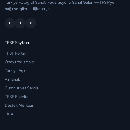
Türkiye Fotoğraf Sanatı Federasyonu Sanal Galeri — TFSF’ye
bağlı sergilerin dijital arşivi.
F
I
X
TFSF Sayfaları
TFSF Portal
Onaylı Yarışmalar
Türkiye Aşkı
Almanak
Cumhuriyet Sergisi
TFSF Etkinlik
Destek Merkezi
TİBA