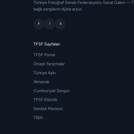
Türkiye Fotoğraf Sanatı Federasyonu Sanal Galeri — 
bağlı sergilerin dijital arşivi.
F
I
X
TFSF Sayfaları
TFSF Portal
Onaylı Yarışmalar
Türkiye Aşkı
Almanak
Cumhuriyet Sergisi
TFSF Etkinlik
Destek Merkezi
TİBA