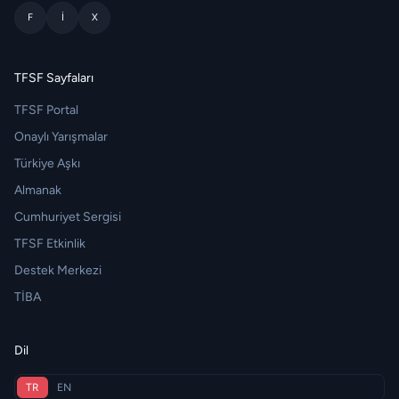
F
I
X
TFSF Sayfaları
TFSF Portal
Onaylı Yarışmalar
Türkiye Aşkı
Almanak
Cumhuriyet Sergisi
TFSF Etkinlik
Destek Merkezi
TİBA
Dil
TR
EN