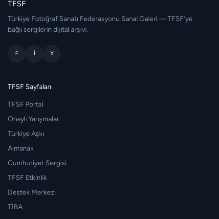
TFSF
Türkiye Fotoğraf Sanatı Federasyonu Sanal Galeri — TFSF’ye
bağlı sergilerin dijital arşivi.
F
I
X
TFSF Sayfaları
TFSF Portal
Onaylı Yarışmalar
Türkiye Aşkı
Almanak
Cumhuriyet Sergisi
TFSF Etkinlik
Destek Merkezi
TİBA