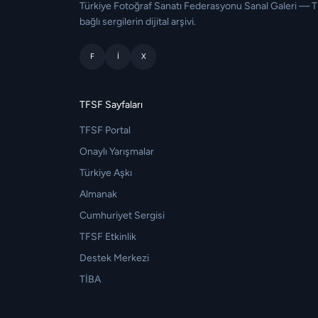
Türkiye Fotoğraf Sanatı Federasyonu Sanal Galeri — 
bağlı sergilerin dijital arşivi.
F
I
X
TFSF Sayfaları
TFSF Portal
Onaylı Yarışmalar
Türkiye Aşkı
Almanak
Cumhuriyet Sergisi
TFSF Etkinlik
Destek Merkezi
TİBA